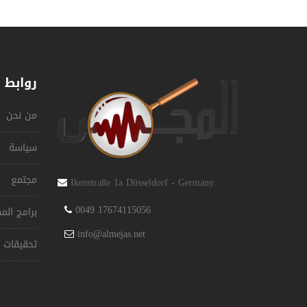
روابط 
من نحن
سياسة
مجتمع
Ikenstraße 1a Düsseldorf - Germany.
0049 17674115056
برامج ال
info@almejas.net
تحقيقات