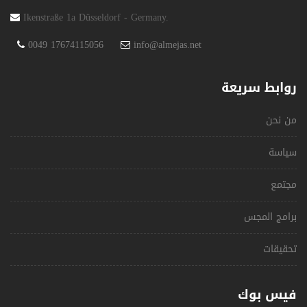
Ikenstraße 1a Düsseldorf - Germany.
0049 17674115056
info@almejas.net
روابط سريعة
من نحن
سياسة
مجتمع
برامج المجس
تحقيقات
فيس بوك