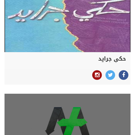
حكي جرايد