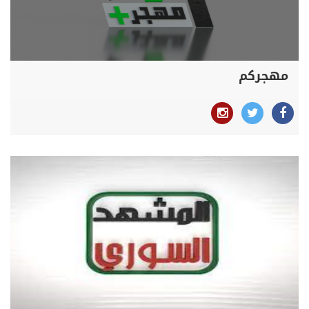
مهجركم