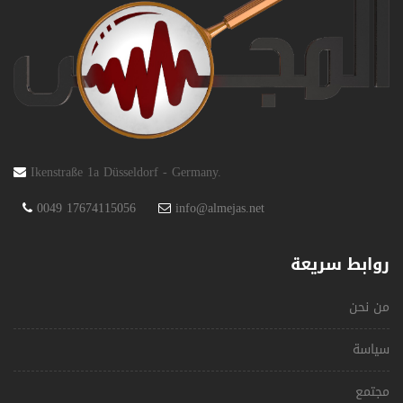
Ikenstraße 1a Düsseldorf - Germany.
0049 17674115056
info@almejas.net
روابط سريعة
من نحن
سياسة
مجتمع