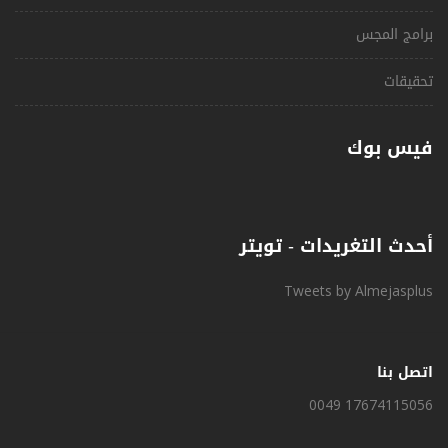
برامج المجس
تحقيقات
فيس بوك
أحدث التغريدات - تويتر
Tweets by Almejasplus
اتصل بنا
0049 17674115056