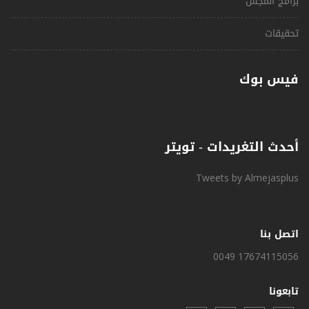
برامج المجس
تحقيقات
فيس بوك
أحدث التغريدات - تويتر
Tweets by Almejasplus
اتصل بنا
0049 17674115056
تابعونا