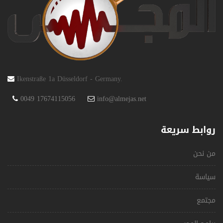
Ikenstraße 1a Düsseldorf - Germany.
0049 17674115056
info@almejas.net
روابط سريعة
من نحن
سياسة
مجتمع