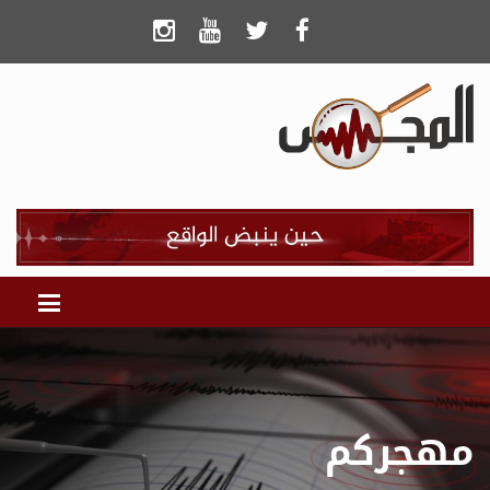
مهجركم