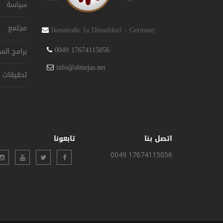
سياسة
مجتمع
Ikenstraße 1a Düsseldorf - Germany.
0049 17674115056
برامج ال
info@almejas.net
تحقيقات
اتصل بنا
تابعونا
0049 17674115056