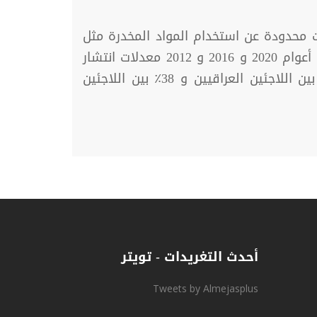
ت محدودة عن استخدام المواد المخدرة مثل
"الكحول والقنب" لدى اللاجئين الذين تتراوح أعمارهم بين "20،21،22" ووجدت المراجعات المنهجية في أعوام 2020 و 2016 و 2012 معدلات انتشار
غير متجانسة لتعاطي المخدرات بين اللاجئين وتتراوح معدلات الانتشار 11.8٪ بين البوسنيين و 15٪ بين اللاجئين العراقيين و 38٪ بين اللاجئين
أحدث التغريدات - تويتر
Tweets by Almejasplus