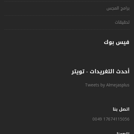
برامج المجس
تحقيقات
فيس بوك
أحدث التغريدات - تويتر
Tweets by Almejasplus
اتصل بنا
0049 17674115056