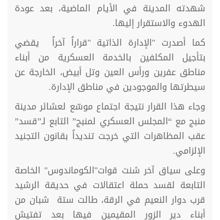
شهدته المدينة في الأيام الماضية، بعد عودة
الهدوء والاستقرار إليها.
كما أصدرت "الإدارة الذاتية "قراراً آخراً يقضي
بتأجيل المكلفين بالخدمة العسكرية من أبناء
مناطق عفرين ورأس العين وتل أبيض، الخارجة عن
سيطرتها والموجودين في مناطق الإدارة.
وجاء هذا القرار نتيجة اجتماع موسّع لعشائر مدينة
منبج مع “المجلس العسكري لمنبج” التابع لـ”قسد”
عقب المظاهرات التي خرجت تنديداً بقانون التجنيد
الإلزامي.
وعلى سياق آخر شنت قوات"الكوماندوس" الخاصة
التابعة لقسد حملة اعتقالات في حديقة الرشيد
قرب دوار النعيم في الرقة، طالت ستة شبان من
أبناء دير الزور المقيمين فيها بعد تفتيش