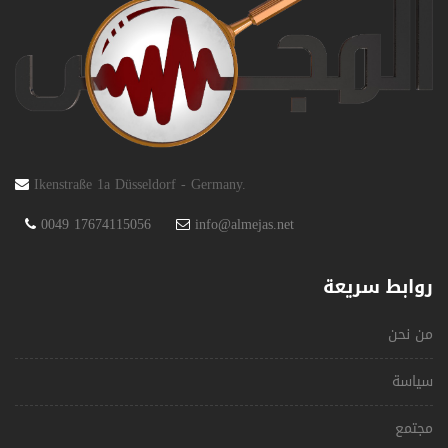
Ikenstraße 1a Düsseldorf - Germany.
0049 17674115056
info@almejas.net
روابط سريعة
من نحن
سياسة
مجتمع