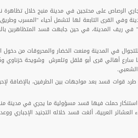
ي الرصاص على محتجين في مدينة منبج خلال تظاهرة نددت
دينة وفي القرى التابعة لها لتشمل أحياء "المسرب وطريق ال
ن" في ريف المدينة، في حين جابهت قسد المتظاهرين با
جوال في المدينة ومنعت الخضار والمحروقات من دخول المد
ما سارع أهالي قرى أبو قلقل وتلعرش وشويحة خزناوي و
 الشعبي.
رد قوات قسد بعد مواجهات بين الطرفين، بالإضافة لإحراق
ات استنكار حملت فيها قسد مسؤولية ما يجري في مدينة من
لعشائر العربية، ألغت قسد خلاله التجنيد الإجباري ووعد