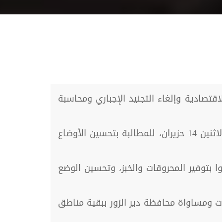
تصادية وإلغاء التجنيد الإجباري ومحاسبة
وأفادت مصادر خاصة بخروج مظاهرة في ريف دير الزور الشرقي الخاضع لسيطرة قوات قسد، اليوم، الاثنين 14 حزيران، للمطالبة بتحسين الأوضاع
ا بتوفير المحروقات والخبز، وتحسين الوضع
ت ومساواة محافظة دير الزور ببقية مناطق