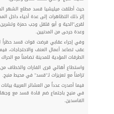
حيث أطلقت ميليشيا قسد مطلع الشهر الجار
إثر ذلك التظاهرات إلى عدة أحياء داخل الم
لقرى"الحية و أبو قلقل وجب حمزة وتشري
وعدة جرحى من المدنيين.
وفي إجراء عقابي فرضت قوات قسد حظراً للت
عقب تصاعد أعمال العنف والاحتجاجات، في
الطرقات المؤدية للمدينة تضامناً مع الحراك
واستطاع أهالي قرى الفارات والخطاف من ط
تزامناً مع تعزيزات لـ"قسد" في محيط منبج.
فيما أصدرت عدداً من العشائر العربية بيان
في منيج باجتماع ضم قادة قسد مع وجهاء ا
الفاسدين.