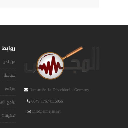
روابط 
من نحن
سياسة
مجتمع
Ikenstraße 1a Düsseldorf - Germany.
0049 17674115056
برامج ال
info@almejas.net
تحقيقات