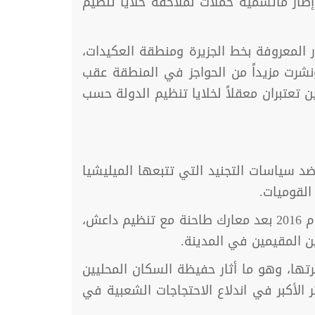
ار ماتسميه حملات لملاحقة خلايا تنظيم
زور المعروفة بخط الجزيرة ومنطقة العكيدات،
نشرت مزيداً من الحواجز في المنطقة عقب
تعتبران معقلاً لخلايا تنظيم الدولة حسب
د سياسات التجنيد التي تتبعها الميليشيا
القوميات.
حيث شهدت مدينة منبج بريف حلب الشرقي والتي سيطرت عليها ميليشيا قوات سوريا الديمقراطية عام 2016 بعد معارك طاحنة مع تنظيم داعش،
ن المقيمين في المدينة.
ا، وهو ما أثار حفيظة السكان المحليين
 الأكبر في اندلاع الاحتجاجات الشعبية في