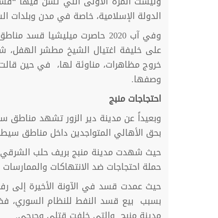
وليست المرة الأولى التي تشن فيها “قسد
الدولة الإسلامية، خاصة في مدن وبلدات ال
وفي آب 2020 حاصرت ميليشيا قسد
على خليفة اغتيال الشيخ مطشر الهفل، شيخ
خروج مظاهرات، مناوئة لها، في حين قالت ق
وصفها.
احتجاجات منبج
وبعيداً عن مدينة دير الزور تشهد مناطق س
بحق الأهالي المتواجدين داخل مناطق سيطر
حملة احتجاجات ضد الانتهاكات والممارسات ا
حيث عمدت قسد في الآونة الأخيرة إلى رف
بسبب بيع قسد النفط للنظام السوري، فضلاً 
مدينة منبج والتي خلفت قتلى وجرحى.