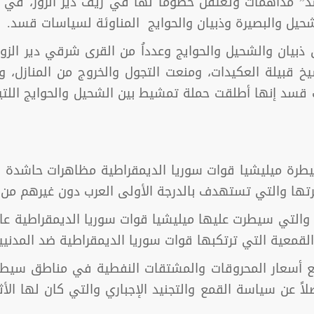
” مداهمات وتعتقل خصوماً لها في ريف دير الزور، في إط
شحيل والبصيرة وذبيان والحوايج المناوئة لسياسات قسد.
 مناطق ذبيان والشحيل والحوايج وعدداُ من القرى شرقي دير ال
 قبيلة العكيدات، ومنعت التجول والخروج من المنازل، و
سد إنها أطلقت حملة تمشيط بين الشحيل والحوايج اللتين 
يطرة ميليشيا قوات سوريا الديمقراطية مظاهرات حاشدة ض
تها والتي تستهدف بالدرجة الأولى العرب دون غيرهم من 
لقمعية التي ترتكبها قوات سوريا الديمقراطية ضد المدنيي
ع أسعار المحروقات والمشتقات النفطية في مناطق سيطرته
عن سياسة القمع والتجنيد الإجباري والتي كان لها الأثر