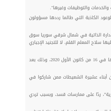
 والخدمات والتوظيفات وغيرها".
الوعود الكاذبة التي طالما رددها مسؤولون
الإدارة الذاتية في شمال شرقي سوريا سوق
 سلاح المعلم القلم، لا للتجنيد الإجباري
واعتقلت “قوات سوريا الديمقراطية” (قسد) أربعة أشخاص في ريف دير الزور، بحملة مداهمات نفذتها في 16 من كانون الأول 2020، وذلك بعد
من أبناء عشيرة الشعيطات ممن شاركوا في
ية”، ردًا على ممارسات قسد، وبسبب تردي