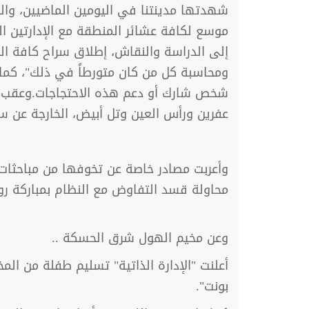
شهدتها مدينتنا في اليومين الماضيين، وال
موسع لكافة عشائر المنطقة مع الإدارتين ال
إلى الدراسة والنقاش، إطلاق سراح كافة الم
ومحاسبة كل من كان متورطاً في ذلك"، كما ط
شخص شارك أو دعم هذه الاحتجاجات.وعقب الاج
عفرين ورأس العين وتل أبيض، الخارجة عن سي
وأعربت مصادر خاصة عن تخوفها من مباحثات
محاولة قسد التفاوض مع النظام بمباركة رو
وعن مخيم الهول شرق الحسكة ..
أعلنت "الإدارة الذاتية" تسليم طفلة من الم
بونت".