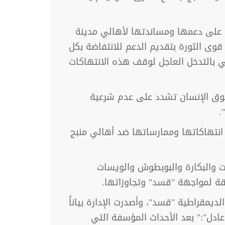
ه على دعمها ومساندتها لأهالي مدينة
قوى الثورة بتقديم الدعم للانتفاضة بكل
بي بالتدخل العاجل لوقف هذه الانتهاكات
حقوق الإنسان تشدد على عدم شرعية
.
انتهاكاتها وممارساتها ضد أهالي منبج
ت والبكارة والبوبطوش والويسات
ة لمواجهة "قسد" وتجاوزاتها.
يمقراطية "قسد"، وأصدرت الإدارة بياناً
ادل":" بعد الأحداث المؤسفة التي