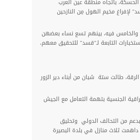
ع جنوب شرقي الحسكة، باتجاه منطقة عين العرب
لإفراغ مخيم الهول مِن النازحين
2 شخصاً مِن الأقسام الأول والثالث والخامس فيه، بينهم تسع نساء بعضهن
تخبارات التابعة لـ"قسد" للتحقيق معهم،
رقة، طالت ستة شبان من أبناء دير الزور
اقية الجنسية بتهمة التعامل مع الجيش
بدعم من التحالف الدولي وتحليق
 داهمت ثلاث منازل في بلدة البصيرة