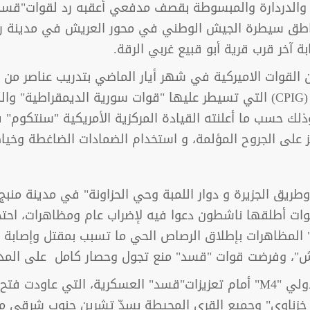
الدردارة والمبسوطة بقصف مدفعي أعقبه رد لقوات"قسد" 
ناطق سيطرة الجيش الوطني في محور العريش في مدينة 
 آخر قرب قرية أبو قبيع غربي الرقة.
قوات الاميركية في شهر أيار الماضي بتدريب عناصر من ق
لعناصر حرس البنية التحتية البترولية الهامة (CPIG) التي تسيطر عليها "قوات 
وذلك حسب ما أعلنته القيادة المركزية الأمريكية "سنتكوم"
كز على الجروح المؤلمة، و استخدام الضمادات الضاغطة وخيا
يق الجزيرة و دوار اللمبة وحي الحزاونة" في مدينة منبج
ات أطلقها ناشطون دعوا فيه لإضراب عام ومظاهرات، احتجاجا
 المظاهرات بإطلاق الرصاص الحي ما تسبب بمقتل وإصابة ع
ش"، وفرضت قوات "قسد" منع تجول وحصار كامل على المدي
زناوي" وجميع القرى المحيطة بسدّ تشرين جنوب شرقي مدين