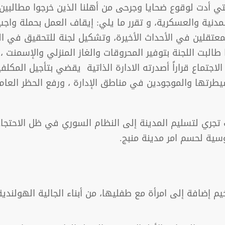
تي أدت لوقوع ضحايا وجرحى من أهلنا الذين خرجوا مطالبي
مدنية والعسكرية، و تقرر ما يلي: إيقاف العمل بحملة واجب
عتقلين في الأحداث الأخيرة، وتشكيل لجنة للتحقيق في الحي
البت اللجنة بتوفير المحروقات والغاز المنزلي والإسمنت ،
تماع قراراً أصدرته الادارة الذاتية يقضي بتأجيل المكلفي
طرتها والموجودين في مناطق الإدارة ، ورفع الحظر العام
 تجري لتسليم المدينة إلى النظام السوري في ظل الاحتج
سية لحسم امر مدينة منبج.
خيم إضافة إلى امرأة مع طفليها، من أبناء الجالية الهولند