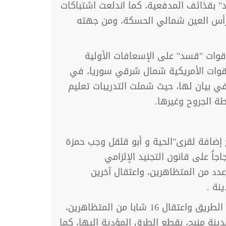
بقذائف المدفعية، كما اندلعت اشتباكات
رأس العين شمالي الحسكة، ومن جهته
وات "قسد" على الإسعافات الأولية
سورية الديمقراطية" والقوات الأمريكية شمال شرقي سوريا، في
 في بيان لها، حيث شملت التدريبات تعليم
طة الجروح وغيرها.
 إضافة لقرى"الحية و أبو قلقل وجب حمزة
ً على قانون التجنيد الإلزامي
دد من المتظاهرين، واعتقال آخرين
نة .
بالمقابل قطع أهالي قرية الحية الطريق الدولي "M4" أمام تعزيزات"قسد" العسكرية، التي عاودت فتح الطريق واعتقال 16 شابا من المتظاهرين،
ة منبج، بقطع الطرق المؤدية إليها، كما