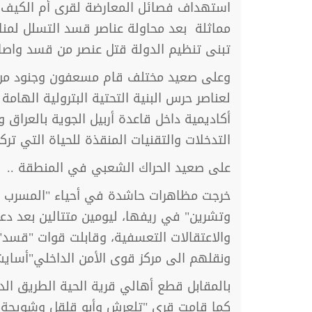
استهداف فصائل المعارضة لقرى أم الكيف و
مماثلة بعد محاولة عناصر قسد التسلل لم
تبنى تنظيم الدولة قتل عنصر من قسد واصابة
وعلى صعيد مختلف قام مسعفون وجنود من ال
أكاديمية داخل قاعدة أربيل الجوية بالعراق 
التدخلات والتقنيات المنقذة للحياة التي تر
على صعيد الحراك الشعبي في المنطقة ..
خرجت مظاهرات حاشدة في أحياء "المسرب وطر
وتشرين" في ريفها، ليومين متتالين بعد دعو
والاعتقالات التعسفية، وقابلت قوات "قسد"
ونقلهم الى مركز قوى الأمن الداخلي"أساي
كما قامت قرى "تلعرش وأبو قلقل وشويحة خ