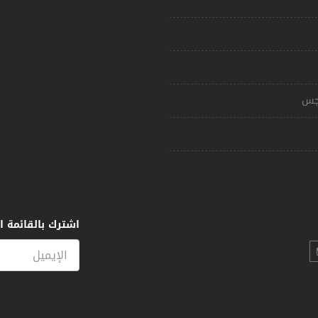
مجس
اشترك بالقائمة ال