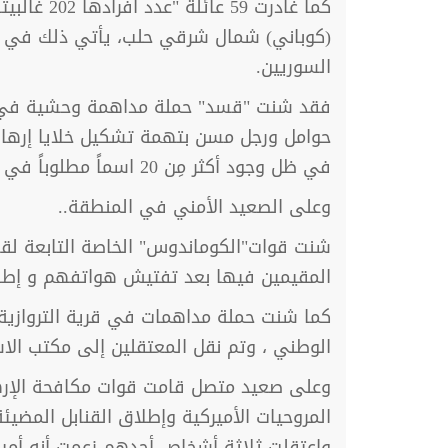
كما غادرت
(كوباني) شمال شرقي حلب، يأتي ذلك في سيا
السوريين.
حوامل ورجل مسن بتهمة تشكيل خلايا إرهابية
في ظل وجود أكثر مِن 20 اسماً مطلوباً في المخيم لم يُعتقلوا بعد.
وعلى الصعيد الأمني في المنطقة..
شنت قوات"الكوماندوس" الخاصة التابعة لقس
المقيمين فيها بعد تفتيش هواتفهم و إطلا
كما شنت حملة مداهمات في قرية التروازية 
الوطني ، وتم نقل المعتقلين إلى مكتب ال
وعلى صعيد متصل قامت قوات مكافحة الإرهاب
المروحيات الأميركية وإطلاق القنابل المضيئ
واعتقلت ثلاثة أشخاص أحدهم زعمت أنه أمير ف