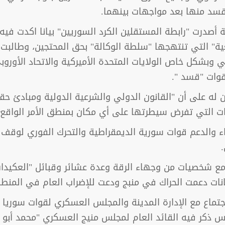
قسد منها بعد مواجهات بينهما.
 أصدرت "رابطة المستقلين الكرد السوريين" بيانا اكدت في
ية" التي تنتهجها "سلطة الوكالة" بحق المحتجين، وطالبت 
ي وبشكل خاص الولايات المتحدة الأميركية والاتحاد الأورو
قوات "قسد ".
ن له على أن "القانون الدولي والشرعية الدولية ومبادئ 
يات التي تفرض سيطرتها على أي مكان بمنطق الأمر الواقع"
اء والدعم قوات سورية الديمقراطية والتحرك الفوري لوقف 
مع شخصيات من وجهاء الرقة وعدة عشائر وقبائل "العكيدا
ات دعمت الحراك في منبج ودعت للإضراب العام في المنطق
ماع مع الإدارة المدينة والمجلس العسكري لقوات سوريا الد
س ذكر فيه القائد العام لمجلس منيج العسكري "محمد أبو ع