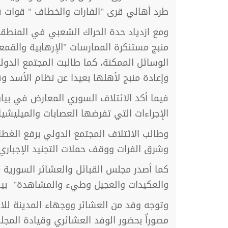
طرد أهالي قرى "الفارات والخطاف " قوات 
ومع ازدياد حدة الحراك الشعبي في المنطقة
منبج مستنكرة الممارسات "الإرهابية والقمع
الوسائل الممكنة، كما طالبت المجتمع الدول
وإعادة منبج لأهلها بعيدا عن نظام الأسد و
فيما أكد الائتلاف السوري المعارض في بيا
الإجراءات التي تفرضها العصابات والميليش
وطالب الائتلاف المجتمع الدولي برفع الغط
وشرق الفرات ووقف حملات التجنيد الإجباري.
كما أصدر مجلس القبائل والعشائر السورية 
والعكيدات والعجيل وطيء والمشاهدة" بيان
وتوجه وفد من العشائر ووجهاء المدينة للاجت
مصوراً بحضور الوفد العشائري وقيادة المجل