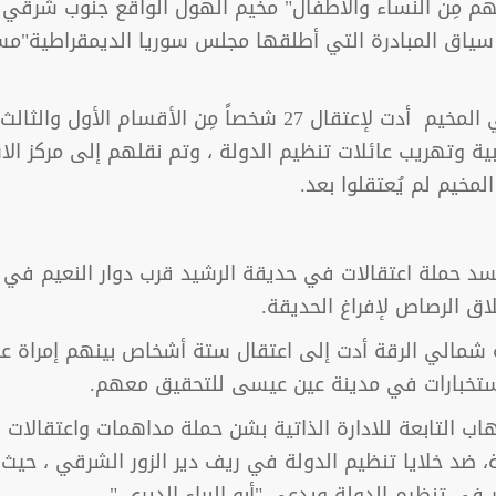
 59 عائلة "عدد أفرادها 202 غالبيتهم مِن النساء والأطفال" مخيم الهول الواق
ق المبادرة التي أطلقها مجلس سوريا الديمقراطية"مسد" 
فقد شنت "قسد" حملة مداهمة وحشية في المخيم أدت لإعتقال 7
 وتهريب عائلات تنظيم الدولة ، وتم نقلهم إلى مركز الاس
د حملة اعتقالات في حديقة الرشيد قرب دوار النعيم في ال
ق الرصاص لإفراغ الحديقة.
شمالي الرقة أدت إلى اعتقال ستة أشخاص بينهم إمراة عر
استخبارات في مدينة عين عيسى للتحقيق معهم.
 التابعة للادارة الذاتية بشن حملة مداهمات واعتقالات 
ة، ضد خلايا تنظيم الدولة في ريف دير الزور الشرقي ، حيث
ي تنظيم الدولة ويدعى "أبو البراء الديري " .