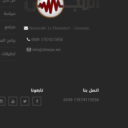
من نحن
سياسة
مجتمع
Ikenstraße 1a Düsseldorf - Germany.
0049 17674115056
برامج ال
info@almejas.net
تحقيقات
اتصل بنا
تابعونا
0049 17674115056