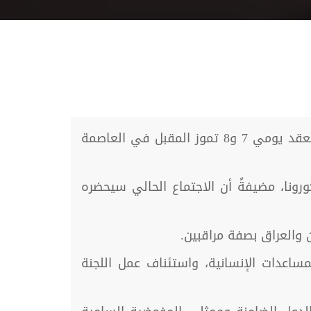
أعلنت وزارة الخارجية الكازاخية، الخميس 24 حزيران، أن الجولة الـ16 من محادثات أستانا حول سوريا، ستعقد يومي 7 و8 تموز المقبل في العاصمة
لها سابقاً بسبب جائحة كورونا، مضيفةً أن الاجتماع الحالي سيحضره
 والعراق بصفة مراقبين.
ساعدات الإنسانية، واستئناف عمل اللجنة