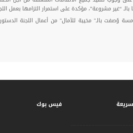
بالـ “غير مشروعة”، مؤكدة على استمرار التزامها بعمل اللج
15 بعد ختام جولة خامسة وُصفت بالـ" مخيبة للآمال" من أعمال الل
سريعة
فيس بوك