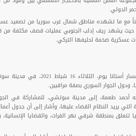
مجموعة العمل المعنية بالاحتجاز التعسفي بين وفود من 
مر الدولي.
دثات أستانا، تزامناً مع ما تشهده مناطق شمال غرب سوريا من ت
ة، حيث يشهد ريف إدلب الجنوبي عمليات قصف مكثفة من قب
ت عسكرية ضخمة لحليفها التركي.
عقدت الجولة الخامسة عشر من مباحثات م
ا، ودول الجوار السوري بصفة مراقبين.
سه أحمد طعمة، إلى مدينة سوتشي، للمشاركة في الجول
ة التي يريد النظام القضاء عليها، وأشار إلى أن جدول أع
 تتعلق بمنطقة شرقي نهر الفرات، والقضايا الإنسانية، و