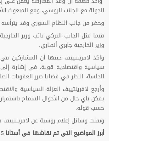
وأكد طعمة أن وفد المعارضة يعمل على إحد
الجولة مع الجانب الروسي، ومع المبعوث الأ
وحضر من جانب النظام السوري وفد يترأسه مع
فيما مثل الجانب التركي نائب وزير الخارجي
وزير الخارجية جابري أنصاري.
وأكد لافرينتييف حينها أن المشاركين في ا
سياسية واقتصادية قوية، في إشارة إلى 
الجلسة، النظر في قضايا ضرر العقوبات الصار
وأرجع لافرينتييف العزلة السياسية والاق
يمكن بأي حال من الأحوال السماح باستمرار
حسب قوله.
ونقلت وسائل إعلام روسية عن لافرينتييف ق
أبرز المواضيع التي تم نقاشها في أستانا 15