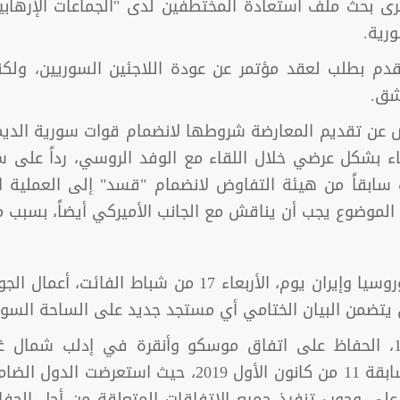
 بحث ملف استعادة المختطفين لدى "الجماعات الإرهابية ا
رية.
 تقدم بطلب لعقد مؤتمر عن عودة اللاجئين السوريين، ول
شق.
 عن تقديم المعارضة شروطها لانضمام قوات سورية الديمق
اء بشكل عرضي خلال اللقاء مع الوفد الروسي، رداً ع
ابقاً من هيئة التفاوض لانضمام "قسد" إلى العملية ا
موضوع يجب أن يناقش مع الجانب الأميركي أيضاً، بسبب مح
يتضمن البيان الختامي أي مستجد جديد على الساحة السور
وتضمن البيان الختامي لأعمال الجولة الـ15، الحفاظ على اتفاق موسكو وأنقر
الانفصالية، وهو ذاته ما تضمنته الجولة السابقة 11 من 
ى وجوب تنفيذ جميع الاتفاقات المتعلقة من أجل الحف