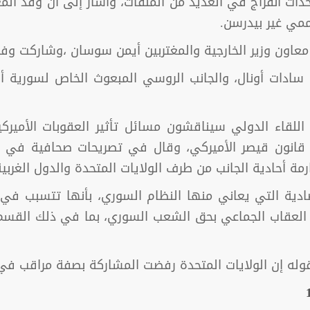
اث انفراج في العديد من الملفات، وأشار إلى أن وفد ا
ممي غير بيدرسن.
اون وزير الخارجية والمغتربين أيمن سوسان ،وشاركت وفود 
ة سادات أونال، والجانب الروسي المبعوث الخاص لسورية أل
للقاء الدولي سيناقشون مسائل تأثير العقوبات الأميركي
قانون قيصر الأميركي، وقال في تصريحات صحافية في مس
مة أحادية الجانب من طرف الولايات المتحدة والدول الغربية
تصادية التي يعاني منها النظام السوري، بأنها تتسبب في
 العقاب الجماعي بحق الشعب السوري، بما في ذلك القسم 
وله إن الولايات المتحدة رفضت المشاركة بصفة مراقب في 