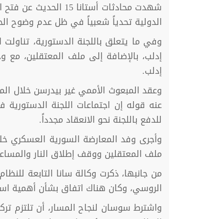
الدولية تحدياً شعبياً في ظل عدم وضوح الحل
وفي ما يتعلق باللجنة الدستورية، تناولت 
إدلب، بالإضافة إلى ملف المعتقلين، مع و
إدلب.
وعقد المبعوث الأممي غير بيدرسن خلال الم
عنه قوله إن اجتماعات اللجنة الدستورية ف
للدفع باللجنة نحو الانعقاد مجدداً.
وأجرى وفد المعارضة السورية العسكري خلال
ملف المعتقلين ووقف إطلاق النار والمساعدا
من جانبها، ذكرت وكالة سانا التابعة للنظام
الروسي، وكان هناك اتفاق بشأن أهمية استمر
واشترط سوسان لنجاح المسار، أن تلتزم ترك