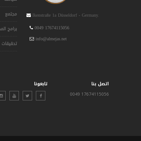
مجتمع
Ikenstraße 1a Düsseldorf - Germany.
0049 17674115056
برامج ال
info@almejas.net
تحقيقات
اتصل بنا
تابعونا
0049 17674115056