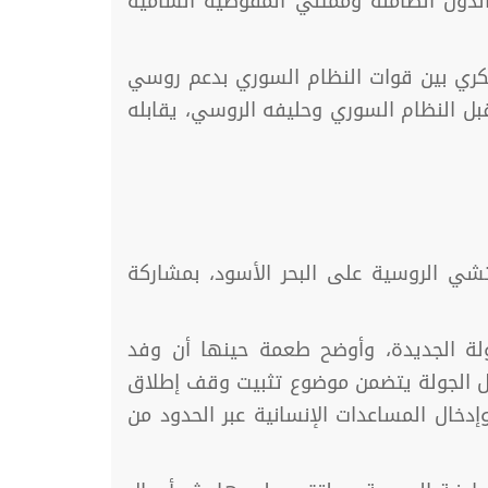
الدول الضامنة وممثلي المفوضية السامية
صعيد عسكري بين قوات النظام السوري بدعم روسي
ل النظام السوري وحليفه الروسي، يقابله
سار أستانا يوم، الثلاثاء 16 شباط 2021، في مدينة سوتشي الروسية على البحر الأسود، بمشاركة
ة الجديدة، وأوضح طعمة حينها أن وفد
مال الجولة يتضمن موضوع تثبيت وقف إطلاق
إدخال المساعدات الإنسانية عبر الحدود من