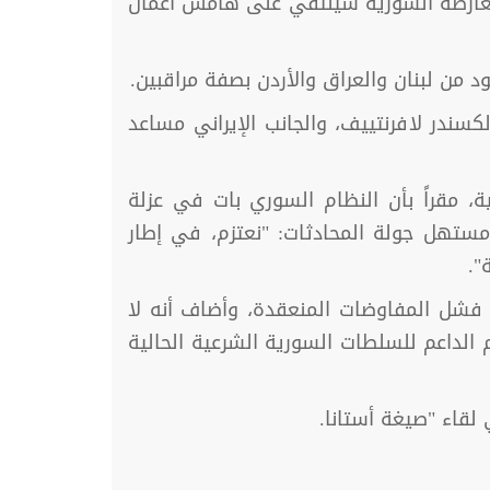
لمعارضة السورية سيلتقي على هامش أعمال
من لبنان والعراق والأردن بصفة مراقبين.
كسندر لافرنتييف، والجانب الإيراني مساعد
ة، مقراً بأن النظام السوري بات في عزلة
تهل جولة المحادثات: "نعتزم، في إطار
".
 فشل المفاوضات المنعقدة، وأضاف أنه لا
الداعم للسلطات السورية الشرعية الحالية
لقاء "صيغة أستانا.