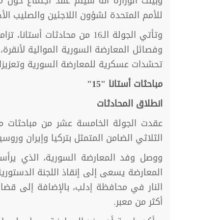
وبينت الوزارة أنه سيتم عقد اجتماع حول 
للأمم المتحدة لشؤون اللاجئين والصليب الأح
وتأتي الجولة الـ16 من محا
وفصائل المعارضة السورية الموالية لأنقر
تحشدات عسكرية للمعارضة السورية وتعزيزا
مباحثات أستانا "15"
انطلاق المحادثات
الثلاثي الضامن المتمثل بتركيا وإيران وروسي
ووصل وفد المعارضة السورية، الذي يرأ
المعارضة يسعى إلى إنقاذ اللجنة الدستوري
النار في محافظة إدلب، بالإضافة إلى قضايا
أكثر من معبر.