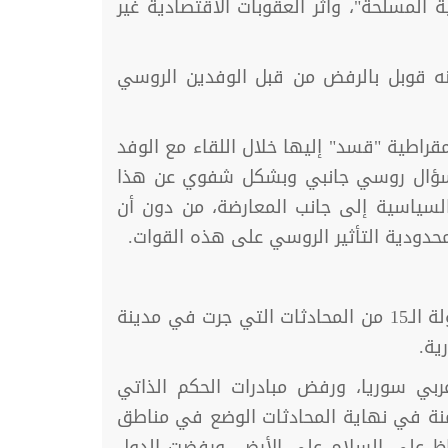
لمسلحة"، وأثر العقوبات الاقتصادية غير
كنه قوبل بالرفض من قبل الوفدين الروسي
راطية "قسد" إليها خلال اللقاء مع الوفد
لى سؤال روسي جانبي وبشكل شفوي عن هذا
لسياسية إلى جانب المعارضة، من دون أن
دودية التأثير الروسي على هذه القوات.
اختتمت الدول الضامنة لمسار أستانا تركيا وروسيا وإيران يوم، الأربعاء 17 من شباط الفائت، أعمال الجولة الـ15 من المحادثات التي جرت في مدينة
ية.
ة في إدلب شمال غربي سوريا، ورفض مبادرات الحكم الذاتي
كانون الأول 2019، حيث استعرضت الدول الضامنة في نهاية المحادثات الوضع في مناطق
اظ على السلام على الأرض، ورفضت الدول