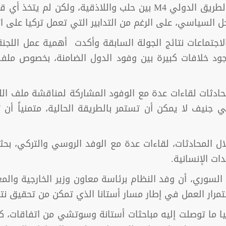
شهدت محادثات أستانا 15 الحديث عن فتح الطريق الدولي M4 بين حلب و
 السياسي، على الرغم من التدابير التي تعمل تركيا على ات
الاجتماعات نتائج الجولة السابقة وأكدت أهمية عمل اللج
جود خلافات كبيرة بين وفود الدول الضامنة، بخصوص ملف
حادثات لقاءات عدة مع الوفود المشاركة لمناقشة ملف الل
ي جنيف لا يمكن أن تستمر بالطريقة الحالية، متمنياً أن 
 المحادثات، لقاءات عدة مع الوفد الروسي والتركي، بحثت 
ت الإنسانية.
 السوري، أن وفد النظام برئاسة معاون وزير الخارجية والم
ار العمل في إطار مسار أستانا الذي تمكن من تحقيق نتائ
يا ما توصلت إليه مباحثات أستانة وسوتشي من اتفاقات، 