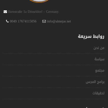
Ikenstraße 1a Düsseldorf - Germany.
0049 17674115056
info@almejas.net
روابط سريعة
من نحن
سياسة
مجتمع
برامج المجس
تحقيقات