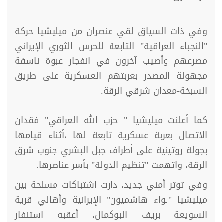
وفي ذات السياق لقي عنصران من ميليشيا حركة
"النجباء العراقية" التابعة للحرس الثوري الإيراني
مصرعهم وأصيب آخرون في انفجار عبوة ناسفة
مجهولة المصدر بعربتهم العسكرية على طريق
السبخة-معدان شرقي الرقة.
كما أعلنت ميليشيا " حزب الله العراقي" فقدان
الاتصال بعربة عسكرية تابعة لها ،أثناء قيامها
بجولة روتينية على أطراف جبل البشري جنوب شرق
الرقة، واتهمت "تنظيم الدولة" بأسر عناصرها.
وفي توتر أمني جديد، دارت اشتباكات مسلحة بين
ميليشيا "لواء هاشميون" الإيرانية وأهالي قرية
السويعة بريف البوكمال، أعقبه استنفار