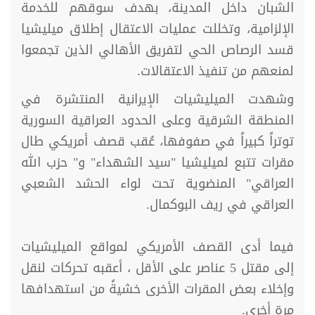
الشبان داخل المدينة، بهدف سوقهم للخدمة
الإلزامية، وتخللت عمليات الاعتقال إطلاق ميليشيا
قسد الرصاص الحي لتفريق الأهالي الذين تجمعوا
لمنعهم من تنفيذ الاعتقالات.
وشهدت الميليشيات الإيرانية المنتشرة في
المنطقة الشرقية وعلى الحدود العراقية السورية
توتراً كبيراً في صفوفها، عُقب قصف أمريكي طال
مقرات تتبع لميليشيا "سيد الشهداء" و" حزب الله
العراقي" المنضوية تحت لواء الحشد الشعبي
العراقي في ريف البوكمال.
فيما أدى القصف الأمريكي لمواقع الميليشيات
إلى مقتل 5 عناصر على الأقل ، أعقبه تحركات لنقل
وإخلاء بعض المقرات الأخرى خشيةً من استهدافها
مرة أخرى.