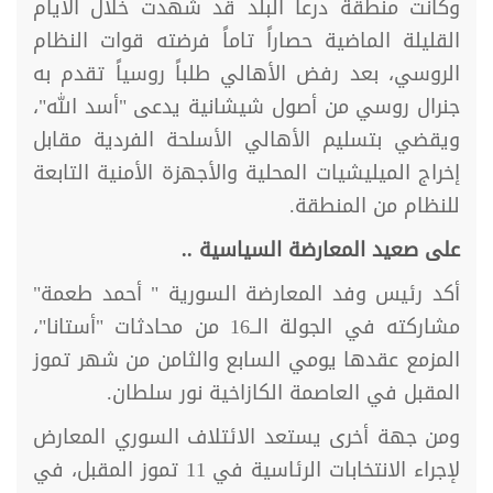
وكانت منطقة درعا البلد قد شهدت خلال الأيام
القليلة الماضية حصاراً تاماً فرضته قوات النظام
الروسي، بعد رفض الأهالي طلباً روسياً تقدم به
جنرال روسي من أصول شيشانية يدعى "أسد الله"،
ويقضي بتسليم الأهالي الأسلحة الفردية مقابل
إخراج الميليشيات المحلية والأجهزة الأمنية التابعة
للنظام من المنطقة.
على صعيد المعارضة السياسية ..
أكد رئيس وفد المعارضة السورية " أحمد طعمة"
مشاركته في الجولة الــ16 من محادثات "أستانا"،
المزمع عقدها يومي السابع والثامن من شهر تموز
المقبل في العاصمة الكازاخية نور سلطان.
ومن جهة أخرى يستعد الائتلاف السوري المعارض
لإجراء الانتخابات الرئاسية في 11 تموز المقبل، في