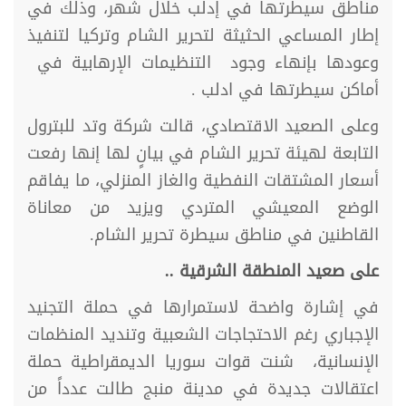
مناطق سيطرتها في إدلب خلال شهر، وذلك في
إطار المساعي الحثيثة لتحرير الشام وتركيا لتنفيذ
وعودها بإنهاء وجود التنظيمات الإرهابية في
أماكن سيطرتها في ادلب .
وعلى الصعيد الاقتصادي، قالت شركة وتد للبترول
التابعة لهيئة تحرير الشام في بيانٍ لها إنها رفعت
أسعار المشتقات النفطية والغاز المنزلي، ما يفاقم
الوضع المعيشي المتردي ويزيد من معاناة
القاطنين في مناطق سيطرة تحرير الشام.
على صعيد المنطقة الشرقية ..
في إشارة واضحة لاستمرارها في حملة التجنيد
الإجباري رغم الاحتجاجات الشعبية وتنديد المنظمات
الإنسانية، شنت قوات سوريا الديمقراطية حملة
اعتقالات جديدة في مدينة منبج طالت عدداً من