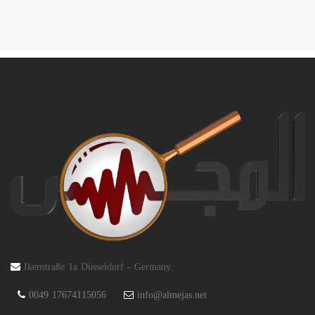
Ikenstraße 1a Düsseldorf - Germany.
0049 17674115056
info@almejas.net