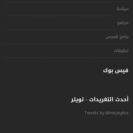
سياسة
مجتمع
برامج المجس
تحقيقات
فيس بوك
أحدث التغريدات - تويتر
Tweets by Almejasplus