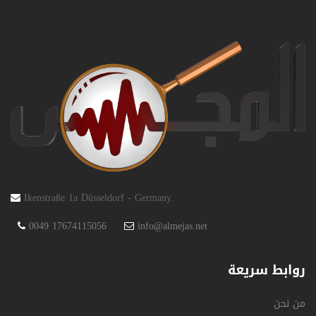
Ikenstraße 1a Düsseldorf - Germany.
0049 17674115056
info@almejas.net
روابط سريعة
من نحن