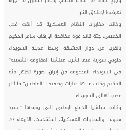
وجرح عناصر من قوات النظام، وتضرر المنازل من جراء
تعرضها لإطلاق النار.
وكانت مخابرات النظام العسكرية قد ألقت فجر،
الخميس، جثة قائد قوة مكافحة الإرهاب سامر الحكيم
بالقرب من دوار المشنقة وسط مدينة السويداء
جنوبي سوريا، فيما نشرت ميلشيا المقاومة الشعبية"
في السويداء المدعومة من إيران، صورة تظهر جثة
الحكيم وكتب عليها عبارات وصفته بـ"الفاطس" ما أثار
غضب أهالي السويداء.
وكانت ميلشيا الدفاع الوطني التي يقودها "رشيد
سلوم" والمخابرات العسكرية، استقدمت، الأربعاء 70