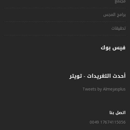
مجتمع
برامج المجس
تحقيقات
فيس بوك
أحدث التغريدات - تويتر
Tweets by Almejasplus
اتصل بنا
0049 17674115056