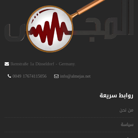
Ikenstraße 1a Düsseldorf - Germany.
0049 17674115056
info@almejas.net
روابط سريعة
من نحن
سياسة