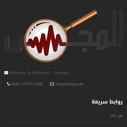
Ikenstraße 1a Düsseldorf - Germany.
0049 17674115056
info@almejas.net
روابط سريعة
من نحن