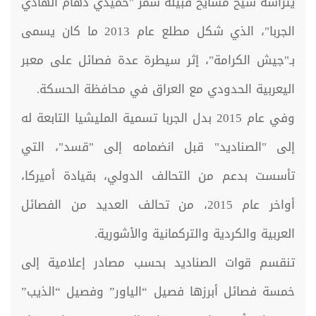
يترأسه شيخ مشايخ قبيلة شمر "حميدي دهام الهادي
الجربا"، الذي شكل مطلع عام 2013 ما كان يسمى
بـ"جيش الكرامة"، إثر سيطرة عدة فصائل على معبر
اليعربية الحدودي مع العراق في محافظة الحسكة.
وفي عام 2015 بدل الجربا تسمية المليشيا التابعة له
إلى "الصناديد" قبل انضمامه إلى "قسد"، التي
تأسست بدعم من التحالف الدولي، بقيادة أميركا،
أواخر عام 2015، من تحالف العديد من الفصائل
العربية والكردية والتركمانية والأشورية.
تنقسم قوات الصناديد بحسب مصادر إعلامية إلى
خمسة فصائل أبرزها فصيل “الياور” وفصيل “الذيب”